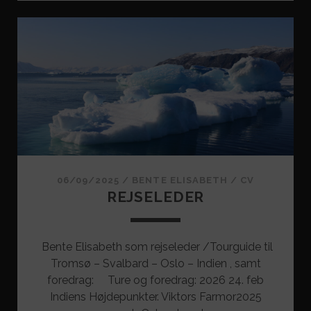
CV
06/09/2025
/
BENTE ELISABETH
/
CV
REJSELEDER
Bente Elisabeth som rejseleder /Tourguide til
Tromsø – Svalbard – Oslo – Indien , samt
foredrag: Ture og foredrag: 2026 24. feb
Indiens Højdepunkter. Viktors Farmor2025