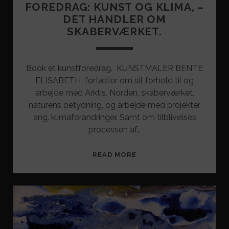
FOREDRAG: KUNST OG KLIMA, –
DET HANDLER OM
SKABERVÆRKET.
Book et kunstforedrag. KUNSTMALER BENTE
ELISABETH fortæller om sit forhold til og
arbejde med Arktis, Norden, skaberværket,
naturens betydning, og arbejde med projekter
ang. klimaforandringer. Samt om tilblivelses
processen af…
FOREDRAG:
READ MORE
KUNST
OG
KLIMA,
–
DET
HANDLER