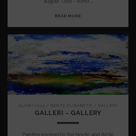
august Oslo – kunst,…
REJSELEDER
READ MORE
03/08/2025
/
BENTE ELISABETH
/
GALLERY
GALLERI – GALLERY
Painting inspired by the Nordic and Arctic