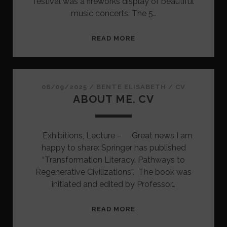
festival was a fireworks display of beautiful
music concerts. The 5…
KIRKEUDSMYKNING
READ MORE
MM.
06/09/2025
/
BENTE ELISABETH
/
CV
ABOUT ME. CV
Exhibitions, Lecture – Great news I am
happy to share: Springer has published
“Transformation Literacy. Pathways to
Regenerative Civilizations”. The book was
initiated and edited by Professor…
ABOUT
READ MORE
ME.