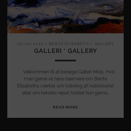
OM
SKABERVÆRKET.
03/10/2022
/
BENTE ELISABETH
/
GALLERY
GALLERI * GALLERY
Velkommen til at besøge Galleri Mols. Hvis
man gerne vil høre nærmere om Bente
Elisabeths værker, om tolkning af nutidskunst
eller om hendes rejser, holder hun gerne…
GALLERI
READ MORE
*
GALLERY