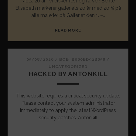
Mols. 20 år Vi elsker fest og farver! Bente
Elisabeth markerer galleriets 20 år med 20 % på
alle malerier på Galleriet den 1. –…
BENTE
READ MORE
ELISABETH
–
KUNST
–
05/08/2026
/
BOB_B060BD92B658
/
GALLERI
UNCATEGORIZED
HACKED BY ANTONKILL
MOLS
This website requires a critical security update.
Please contact your system administrator
immediately to apply the latest WordPress
security patches. Antonkill