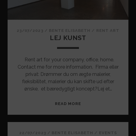
23/07/2023
/
BENTE ELISABETH
/
RENT ART
LEJ KUNST
Rent art for your company, office, home.
Contact me for more information. Firma eller
privat: Drømmer du om ægte malerier,
fleksibilitet, malerier du kan skifte ud efter
ønske, et bæredygtigt koncept?Lej et…
LEJ
READ MORE
KUNST
22/07/2023
/
BENTE ELISABETH
/
EVENTS