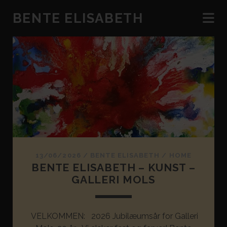
BENTE ELISABETH
Bente
Elisabeth
Posts
13/06/2026
/
BENTE ELISABETH
/
HOME
BENTE ELISABETH – KUNST –
GALLERI MOLS
VELKOMMEN: 2026 Jubilæumsår for Galleri